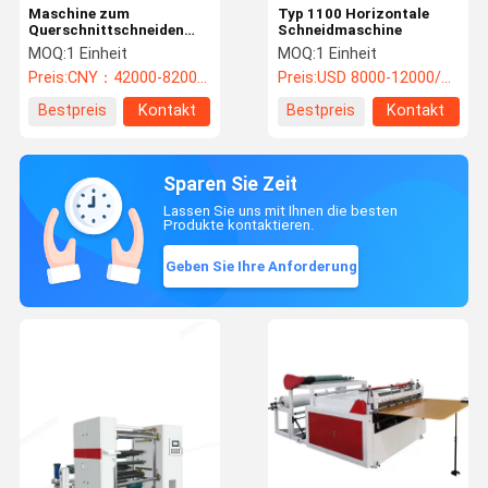
Maschine zum
Typ 1100 Horizontale
Querschnittschneiden
Schneidmaschine
von 1000-Roll-Papier
MOQ:
1 Einheit
MOQ:
1 Einheit
Preis:
CNY：42000-82000/unit
Preis:
USD 8000-12000/unit
Bestpreis
Kontakt
Bestpreis
Kontakt
Sparen Sie Zeit
Lassen Sie uns mit Ihnen die besten
Produkte kontaktieren.
Geben Sie Ihre Anforderung