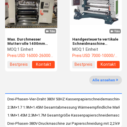
Werksbesich
Qualitätskon
Kontakt Mit
Neuigkeiten
Tigung
Trolle
Uns
Vertikal schneidende Maschine
Max. Durchmesser
Handgesteuerte vertikale
Mutterrolle 1400mm
Schneidmaschine
Hochgeschwindigkeitskraftpapierschneidemaschine
Papierrollenschneider 0 -
Horizontale Schneidmaschine
MOQ:
1 Einheit
MOQ:
1 Einheit
Min. Breite Fertigrolle
200m/Min 1300mm
Preis:
USD 16000-26000/unit
Preis:
USD 7000-10000/unit
30mm
Maschine zum Schneiden von Oberflächenkurbeln
Bestpreis
Kontakt
Bestpreis
Kontakt
Rückschleifer und Schneidmaschine
Alle ansehen
Maschine zum Schneiden von Kassenpapier
Bandschneidmaschine
Drei-Phasen-Vier-Draht 380V 50HZ Kassenpapierschneidemaschine
2.3M×1.7 1.9M×1.45M Gesamtabmessung Wärmeempfindliche Markenp
Schnittmaschinen mit hoher Geschwindigkeit
1.9M×1.45M 2.3M×1.7M Gesamtgröße Kassenpapierschneidemaschine
Querschneidemaschine
Drei-Phasen-380V-Druckmaschine zur Papierschneidung mit 2,2 kW-Mo