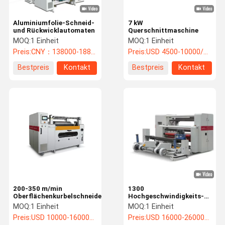
Aluminiumfolie-Schneid-
7 kW
und Rückwicklautomaten
Querschnittmaschine
MOQ:
1 Einheit
MOQ:
1 Einheit
Preis:
CNY：138000-188000/unit
Preis:
USD 4500-10000/unit
Bestpreis
Kontakt
Bestpreis
Kontakt
200-350 m/min
1300
Oberflächenkurbelschneidemaschine
Hochgeschwindigkeits-
Wind- und
MOQ:
1 Einheit
MOQ:
1 Einheit
Schneidmaschine für
Preis:
USD 10000-16000/unit
Preis:
USD 16000-26000/unit
beschichtetes Papier,