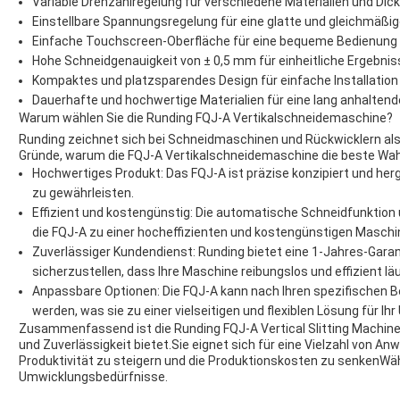
Variable Drehzahlregelung für verschiedene Materialien und Dic
Einstellbare Spannungsregelung für eine glatte und gleichmäß
Einfache Touchscreen-Oberfläche für eine bequeme Bedienung
Hohe Schneidgenauigkeit von ± 0,5 mm für einheitliche Ergebnis
Kompaktes und platzsparendes Design für einfache Installatio
Dauerhafte und hochwertige Materialien für eine lang anhaltend
Warum wählen Sie die Runding FQJ-A Vertikalschneidemaschine?
Runding zeichnet sich bei Schneidmaschinen und Rückwicklern als
Gründe, warum die FQJ-A Vertikalschneidemaschine die beste Wahl
Hochwertiges Produkt: Das FQJ-A ist präzise konzipiert und herg
zu gewährleisten.
Effizient und kostengünstig: Die automatische Schneidfunktion
die FQJ-A zu einer hocheffizienten und kostengünstigen Maschine
Zuverlässiger Kundendienst: Runding bietet eine 1-Jahres-Gara
sicherzustellen, dass Ihre Maschine reibungslos und effizient läu
Anpassbare Optionen: Die FQJ-A kann nach Ihren spezifischen
werden, was sie zu einer vielseitigen und flexiblen Lösung für 
Zusammenfassend ist die Runding FQJ-A Vertical Slitting Machine e
und Zuverlässigkeit bietet.Sie eignet sich für eine Vielzahl von 
Produktivität zu steigern und die Produktionskosten zu senkenWähl
Umwicklungsbedürfnisse.