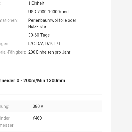
:
1 Einheit
USD 7000-10000/unit
mationen:
Perlenbaumwollfolie oder
Holzkiste
30-60 Tage
ngen:
L/C, D/A, D/P, T/T
ial-Fähigkeit:
200 Einheiten pro Jahr
chneider 0 - 200m/Min 1300mm
nung:
380 V
lnder
¥460
messer: