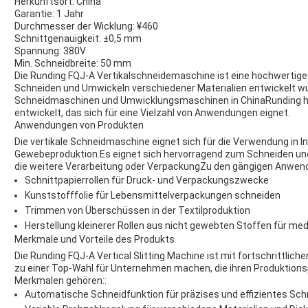
Herkunftsort: China
Garantie: 1 Jahr
Durchmesser der Wicklung: ¥460
Schnittgenauigkeit: ±0,5 mm
Spannung: 380V
Min. Schneidbreite: 50 mm
Die Runding FQJ-A Vertikalschneidemaschine ist eine hochwertige u
Schneiden und Umwickeln verschiedener Materialien entwickelt wur
Schneidmaschinen und Umwicklungsmaschinen in ChinaRunding hat
entwickelt, das sich für eine Vielzahl von Anwendungen eignet.
Anwendungen von Produkten
Die vertikale Schneidmaschine eignet sich für die Verwendung in Indu
Gewebeproduktion.Es eignet sich hervorragend zum Schneiden und U
die weitere Verarbeitung oder VerpackungZu den gängigen Anwen
Schnittpapierrollen für Druck- und Verpackungszwecke
Kunststofffolie für Lebensmittelverpackungen schneiden
Trimmen von Überschüssen in der Textilproduktion
Herstellung kleinerer Rollen aus nicht gewebten Stoffen für me
Merkmale und Vorteile des Produkts
Die Runding FQJ-A Vertical Slitting Machine ist mit fortschrittlich
zu einer Top-Wahl für Unternehmen machen, die ihren Produktion
Merkmalen gehören::
Automatische Schneidfunktion für präzises und effizientes Sc