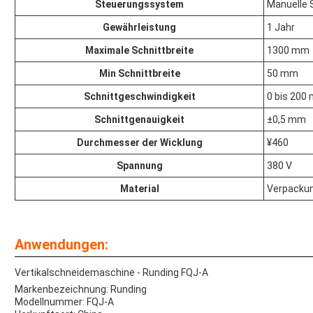
Steuerungssystem
Manuelle 
Gewährleistung
1 Jahr
Maximale Schnittbreite
1300 mm
Min Schnittbreite
50 mm
Schnittgeschwindigkeit
0 bis 200
Schnittgenauigkeit
±0,5 mm
Durchmesser der Wicklung
¥460
Spannung
380 V
Material
Verpackun
Anwendungen:
Vertikalschneidemaschine - Runding FQJ-A
Markenbezeichnung: Runding
Modellnummer: FQJ-A