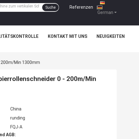
Referenzen
|
Suche
German
LITÄTSKONTROLLE
KONTAKT MIT UNS
NEUIGKEITEN
0 - 200m/Min 1300mm
ierrollenschneider 0 - 200m/Min
China
runding
FQJ-A
nd AGB: