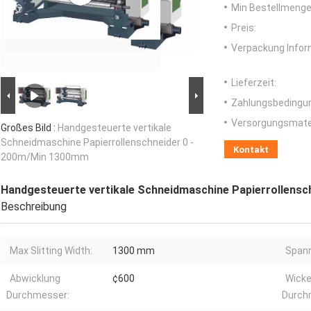
Min Bestellmenge
Preis:
Verpackung Infor
Lieferzeit:
Zahlungsbedingu
Versorgungsmater
Großes Bild :
Handgesteuerte vertikale
Schneidmaschine Papierrollenschneider 0 -
Kontakt
200m/Min 1300mm
Handgesteuerte vertikale Schneidmaschine Papierrollens
Beschreibung
Max Slitting Width:
1300 mm
Span
Abwicklung
¢600
Wicke
Durchmesser:
Durch