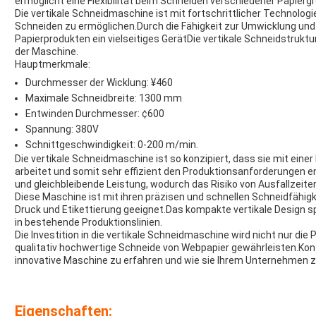
ermöglicht eine Flexibilität beim Schneiden verschiedener Papierg
Die vertikale Schneidmaschine ist mit fortschrittlicher Technolog
Schneiden zu ermöglichen.Durch die Fähigkeit zur Umwicklung und z
Papierprodukten ein vielseitiges GerätDie vertikale Schneidstruk
der Maschine.
Hauptmerkmale:
Durchmesser der Wicklung: ¥460
Maximale Schneidbreite: 1300 mm
Entwinden Durchmesser: ¢600
Spannung: 380V
Schnittgeschwindigkeit: 0-200 m/min.
Die vertikale Schneidmaschine ist so konzipiert, dass sie mit ein
arbeitet und somit sehr effizient den Produktionsanforderungen e
und gleichbleibende Leistung, wodurch das Risiko von Ausfallzeiten
Diese Maschine ist mit ihren präzisen und schnellen Schneidfähigk
Druck und Etikettierung geeignet.Das kompakte vertikale Design sp
in bestehende Produktionslinien.
Die Investition in die vertikale Schneidmaschine wird nicht nur die
qualitativ hochwertige Schneide von Webpapier gewährleisten.Kon
innovative Maschine zu erfahren und wie sie Ihrem Unternehmen
Eigenschaften: