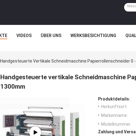
KTE
VIDEOS
ÜBER UNS
WERKSBESICHTIGUNG
QUA
Handgesteuerte Vertikale Schneidmaschine Papierrollenschneider 
Handgesteuerte vertikale Schneidmaschine Pap
1300mm
Produktdetails:
Herkunftsort:
Markenname:
Modellnummer:
Zahlung und Versa