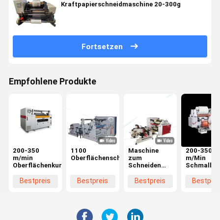
Kraftpapierschneidmaschine 20-300g
Fortsetzen
Empfohlene Produkte
200-350
1100
Maschine
200-350
m/min
Oberflächenschneidemaschine
zum
m/Min
Oberflächenkurbelschneidemaschine
Schneiden
Schmalban
von
600-1200
Aluminiumfolien
450 mm
Bestpreis
Bestpreis
Bestpreis
Bestprei
aus nicht
gewebten
Stoffen