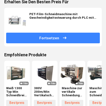
Erhalten Sie Den Besten Preis Für
PET-Film-Schneidmaschine mit
Geschwindigkeitssteuerung durch PLC mit
einer maximalen Schneidentfernung von 1300
mm und einer Geschwindigkeit von 0-200
m/min
Fortsetzen
Empfohlene Produkte
Weiß 1300
380V
Maschine zur
Maschine
Typ Min
200m/Min
vertikale
zum
Schneidbreite
Vertikalschneidemaschine
Schneidung
Schneiden
30 mm
Verbundspulsschneidemaschine
mit flacher
und
Vertikalschneidmaschine
460mm
Klinge 0-200
Umschleif
Bestpreis
Bestpreis
Bestpreis
Bestprei
für
m/min
von Folien