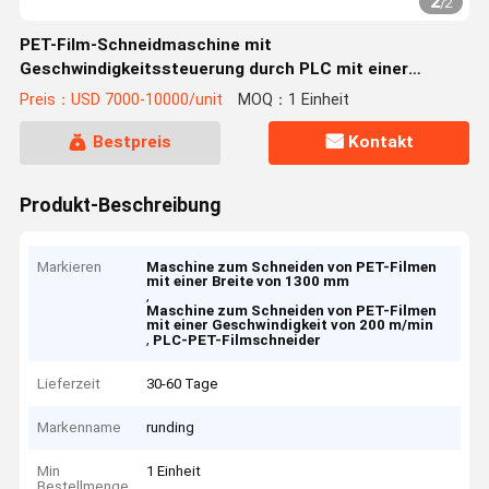
2
/
2
PET-Film-Schneidmaschine mit
Geschwindigkeitssteuerung durch PLC mit einer
maximalen Schneidentfernung von 1300 mm und einer
Preis：USD 7000-10000/unit
MOQ：1 Einheit
Geschwindigkeit von 0-200 m/min
Bestpreis
Kontakt
Produkt-Beschreibung
Markieren
Maschine zum Schneiden von PET-Filmen
mit einer Breite von 1300 mm
,
Maschine zum Schneiden von PET-Filmen
mit einer Geschwindigkeit von 200 m/min
,
PLC-PET-Filmschneider
Lieferzeit
30-60 Tage
Markenname
runding
Min
1 Einheit
Bestellmenge